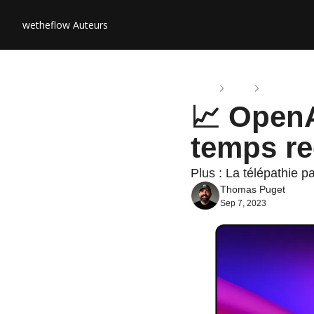
wetheflow
Auteurs
Home
Posts
📈 OpenAI :
📈 OpenA
temps r
Plus : La télépathie pa
Thomas Puget
Sep 7, 2023