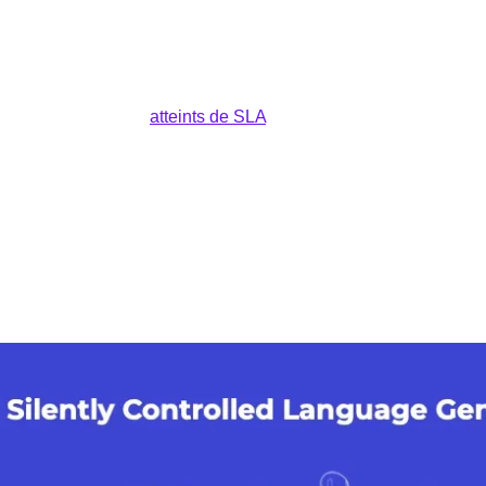
cation par la pensée.
e déjà les patients 
atteints de SLA
 à communiquer à une vitess
e PDG d'Unbabel, a déclaré : "C'est comme avoir une voix dans 
environ 20 mots par minute, et notre objectif est de 60 à 80 mo
à Neuralink d'Elon Musk, qui explore des interfaces cerveau-ord
 donne le contrôle total à l'utilisateur sur ce qu'il souhaite com
pense qui est enregistré, mais ce que je veux dire", précise Va