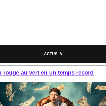
mpt by Levupp
GPT : Prompt like a pro
ce d'une nouvelle habitude pour une rentrée réussie
 minutes
ACTUS IA
u rouge au vert en un temps record