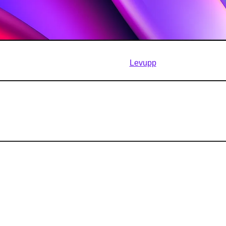
Ensemble, avec 
Levupp
Chers abonnés,
 troisième édition. Comme d’habitude, nous avons sélectionné p
de l'actualité en IA, ainsi que des insights en mieux-être.
Du rouge au vert en un temps record
hie par IA est là : Unbabel présente Halo
e géant incontournable des puces IA
oud crée un détecteur d’image générée par IA