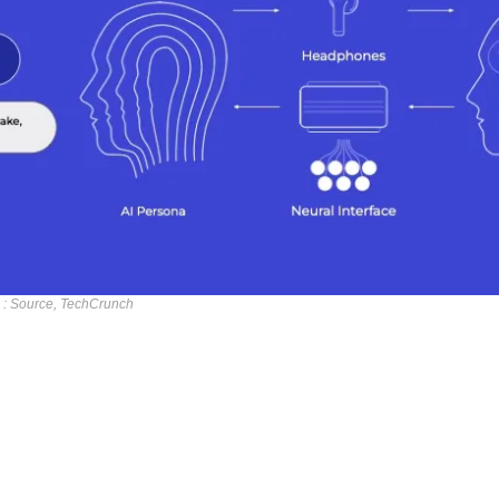
 : Source, TechCrunch
de créer des écouteurs qui pourraient à terme écouter et retrans
c uniquement quand on le décide. La technologie est encore en 
entielle des différents modèles d’intelligence artificielle l'IA lai
par la pensée pourrait devenir une réalité quotidienne.