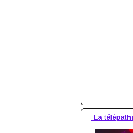
OpenAI a perdu
coûteux.
L'entreprise g
La société pou
largement ses 
L'équipe a lan
modèle sur me
Notre avis
La croissance explo
Google, et prouve que
le développement de 
🧠
 La télépath