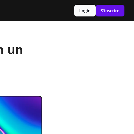
Login
S'inscrire
 un 