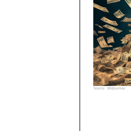
Source : Midjourney
OpenAI est en passe 
un saut significatif p
Points clés :