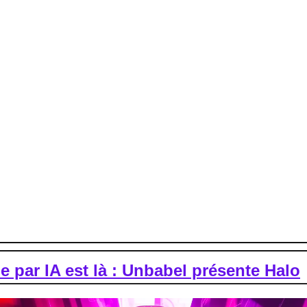
 540 millions de dollars l'année dernière en développant ses m
énère actuellement plus de 80 millions de dollars de revenus pa
rrait générer plus de 1 milliard de dollars de revenus annuels, 
prévisions antérieures.
cé la semaine dernière ChatGPT Enterprise, ciblant les entrepri
sure.
sive des revenus d'OpenAI est de bonne augure pour des géants
 l'IA est bien plus qu'une simple mode. Ce succès financier pour
nouvelles technologies d'IA.
ie par IA est là : Unbabel présente Halo