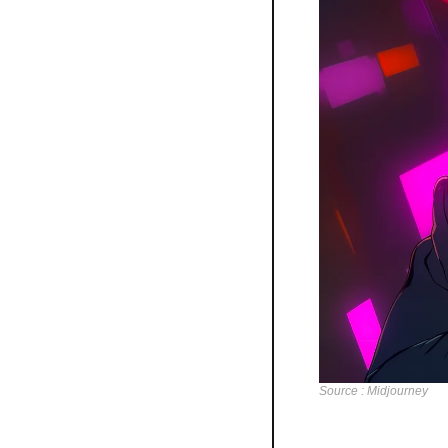
Source : Midjourney
Unbabel a récemment d