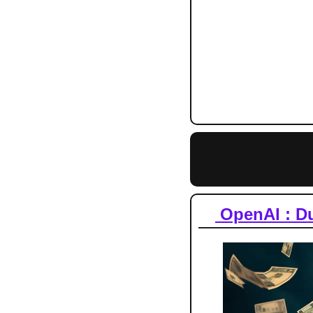
🦾
Super Pro
🎁
Ebook Chat
🌱
 La puissan
Temps de lecture : 6
📈
 OpenAI : D