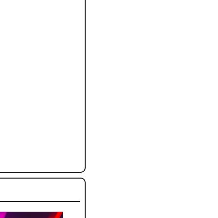
odèles d'IA 
r mois.
dépassant 
ses avec un 
 comme Microsoft ou 
rait bien accélérer 