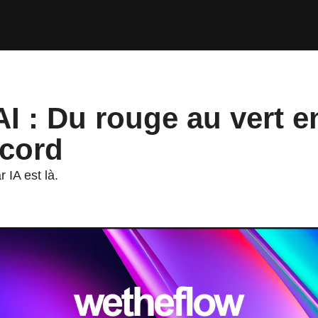
 Du rouge au vert en un temps record
I : Du rouge au vert en
ecord
r IA est là.