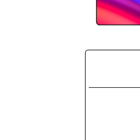
Bienvenue dans cette
📈
 OpenAI : 
🧠
 La télépat
📟 Nvidia : L
🔍 Google Cl