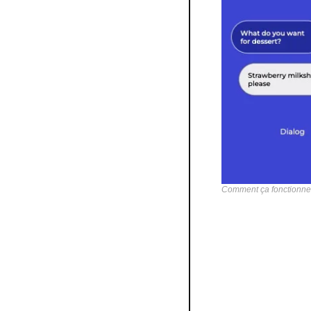
Comment ça fonctionne
Notre avis
Unbabel est en train 
sur commande, et don
mais l'évolution expon
où la communication 