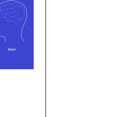
crire nos pensées, 
phase initiale, 
sse présager un futur 