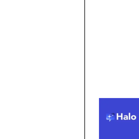
permettre la communi
Points clés :
Le système aid
minute.
Vasco Pedro, l
sommes déjà à 
Contrairement 
invasives, Halo
pas ce que je 