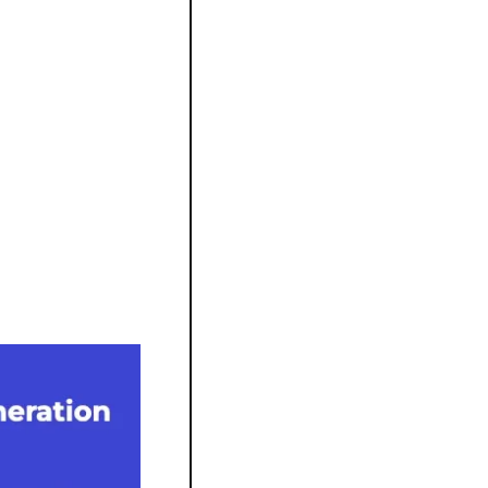
e de 20 mots par 
votre tête. Nous 
ts par minute."
inateur plus 
muniquer. "Ce n'est 
sco Pedro.