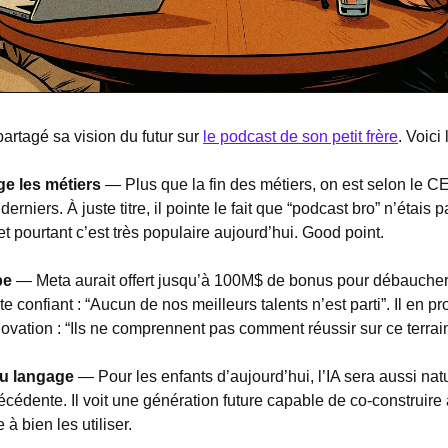
rtagé sa vision du futur sur 
le podcast de son petit frère
. Voici
ge les métiers
 — Plus que la fin des métiers, on est selon le C
erniers. À juste titre, il pointe le fait que “podcast bro” n’étais p
, et pourtant c’est très populaire aujourd’hui. Good point.
pe 
—
Meta aurait offert jusqu’à 100M$ de bonus pour débauche
 confiant : “Aucun de nos meilleurs talents n’est parti”. Il en pro
nnovation : “Ils ne comprennent pas comment réussir sur ce terrain
u langage 
—
Pour les enfants d’aujourd’hui, l’IA sera aussi nat
écédente. Il voit une génération future capable de co-construire
à bien les utiliser.