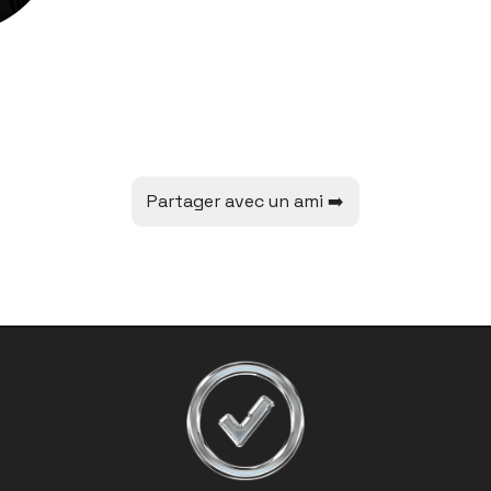
👇👇👇
Partager avec un ami ➡️
C’est tout pour aujourd’hui.