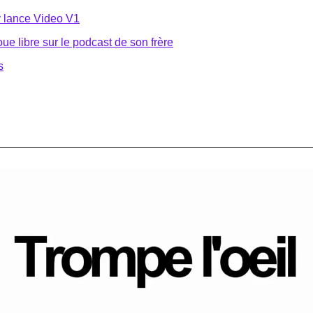
y lance Video V1
roue libre sur le podcast de son frère
s
mé : 5 minutes