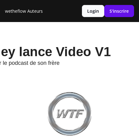
wetheflow
Auteurs
Login
S'inscrire
lance Video V1
ey lance Video V1
le podcast de son frère