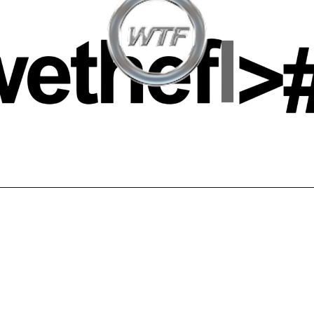
Welcome back
, chers lecteurs augmentés.
cialisent la course à la dominance IA globale, les outils du futur
dévoiler notre passé, et la recherche contre le cancer accélère.
Au menu aujourd’hui,