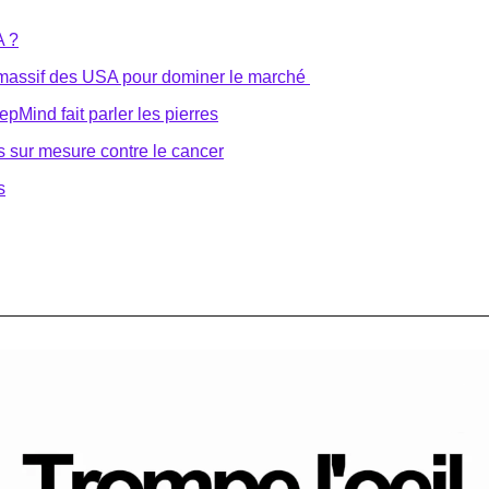
A ?
 massif des USA pour dominer le marché 
pMind fait parler les pierres
s sur mesure contre le cancer
s
mé : 6 minutes