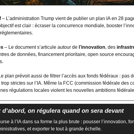
f
 – L’administration Trump vient de publier un plan IA en 28 pag
bjectif est clair : écraser la concurrence mondiale, booster l’innov
s réglementaires.
és
 – Le document s’articule autour de 
l’innovation
, des 
infrast
ntres de données, financement prioritaire, open source encouragé
s.
Le plan prévoit aussi de filtrer l’accès aux fonds fédéraux : pas d
 trop strictes sur l’IA. Même la FCC (commission fédérale des 
aines régulations locales violent les nouvelles ambitions fédérale
 d’abord, on régulera quand on sera devant
rse à l’IA dans sa forme la plus brute : pousser l’innovation, forc
inistratives, et exporter le tout à grande échelle.