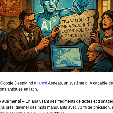
 Google DeepMind a 
lancé
 Aeneas, un système d’IA capable de r
ions antiques en latin.
ue augmenté
 – En analysant des fragments de textes et d’images
ans près, deviner des mots manquants avec 73 % de précision, et 