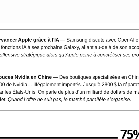
ancer Apple grâce à l’IA 
—
Samsung discute avec OpenAI et 
 fonctions IA à ses prochains Galaxy, allant au-delà de son acco
offensive stratégique alors qu’Apple peine à concrétiser ses pr
puces Nvidia en Chine 
—
Des boutiques spécialisées en Chin
 de Nvidia… illégalement importés. Jusqu’à 2800 $ la réparati
par les États-Unis. On parle de plus d’un milliard de dollars de m
et. 
Quand l’offre ne suit pas, le marché parallèle s’organise.