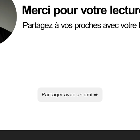
👇👇👇
Partager avec un ami ➡️
C’est tout pour aujourd’hui.