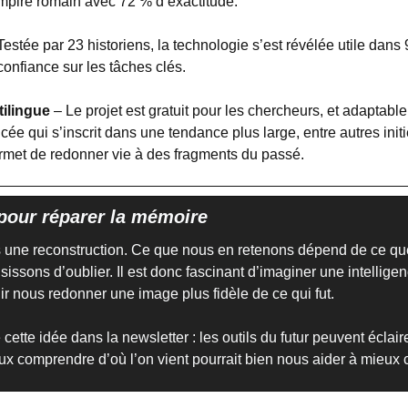
pire romain avec 72 % d’exactitude.
estée par 23 historiens, la technologie s’est révélée utile dans
onfiance sur les tâches clés.
ilingue
 – Le projet est gratuit pour les chercheurs, et adaptable
e qui s’inscrit dans une tendance plus large, entre autres initi
permet de redonner vie à des fragments du passé.
pour réparer la mémoire
s une reconstruction. Ce que nous en retenons dépend de ce que
issons d’oublier. Il est donc fascinant d’imaginer une intelligence
ir nous redonner une image plus fidèle de ce qui fut.
cette idée dans la newsletter : les outils du futur peuvent éclair
eux comprendre d’où l’on vient pourrait bien nous aider à mieux c