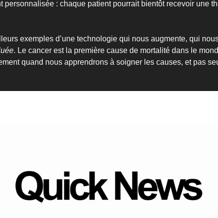
t personnalisée : chaque patient pourrait bientôt recevoir une t
illeurs exemples d’une technologie qui nous augmente, qui nous
luée
. Le cancer est la première cause de mortalité dans le monde,
ement quand nous apprendrons à soigner les causes, et pas seu