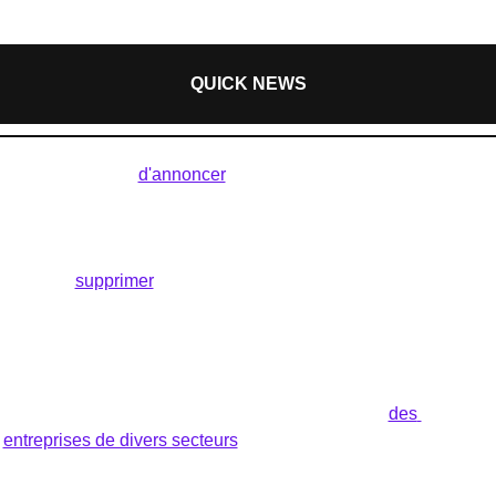
QUICK NEWS
Elon Musk 
vient 
d'annoncer
 que Tesla dévoilera son très 
attendu Robotaxi entièrement autonome lors d'un événement 
le 8 août.
Tesla
 va 
supprimer
 plus de 10% de ses postes, touchant 
environ 14 000 employés, suite à une baisse des livraisons de 
véhicules pour la première fois depuis 2020.
Y Combinator
 a présenté une large gamme de startups lors 
de son Demo Day d'hiver 2024, mettant en avant 
des 
entreprises de divers secteurs
 tels que la santé, la conception 
de puces et l'intelligence artificielle.