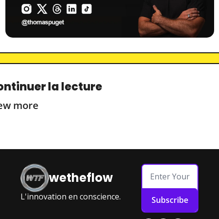
ntinuer la lecture
ew more
wetheflow
L'innovation en conscience.
Subscribe