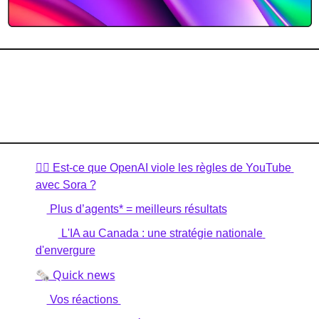
Chers lecteurs,
bienvenue dans ce nouveau billet.
Au menu aujourd’hui,
🧑‍⚖️ Est-ce que OpenAI viole les règles de YouTube 
avec Sora ?
👥
 Plus d’agents* = meilleurs résultats
🇨🇦
 L'IA au Canada : une stratégie nationale 
d'envergure
🗞️ Quick news
🫵
 Vos réactions 
🆕