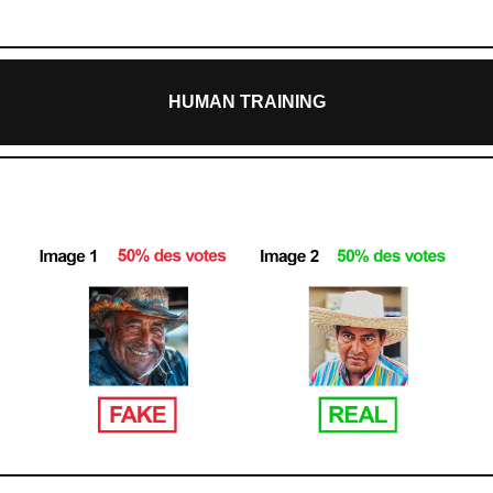
HUMAN TRAINING

 Photo ou IA ? (Résultats)