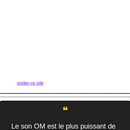
s'immerger dans une expérience méditative profonde, aidant à 
réduire le stress et à augmenter la concentration.
ourquoi pratiquer le OM Chanting ?
✅
 Pratique simple
🔻
 Réduit le stress
🎯
 Améliore la concentration
🧘‍♂️ Favorise une relaxation profonde
🌍 Disponible à tout moment, ici ou dans notre tête
Si vous souhaitez en savoir plus sur ce son ancestral, je vous 
invite à 
visiter ce site
.
❝
Le son OM est le plus puissant de 