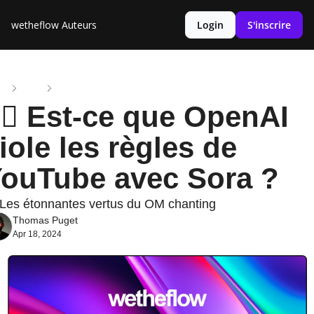
wetheflow
Auteurs
Login
S'inscrire
me
Posts
🧑‍⚖️ Est-ce que OpenAI viole les règles de YouTube avec So
‍⚖️ Est-ce que OpenAI 
iole les règles de 
ouTube avec Sora ?
 Les étonnantes vertus du OM chanting
Thomas Puget
Apr 18, 2024