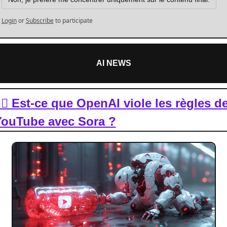
Login
or
Subscribe
to participate
AI NEWS
‍⚖️ Est-ce que OpenAI viole les règles de
YouTube avec Sora ?