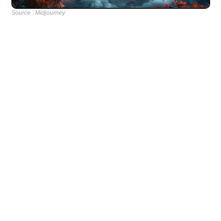
Source : Midjourney
Considéré comme le son le plus sacré dans de nombreuses 
traditions spirituelles et religieuses, “OM” est aussi l'un des 
sons les plus naturels que notre corps peut produire. Cette 
semaine, explorons les vertus apaisantes du OM Chanting, et 
découvrez la vidéo Youtube que j’utilise depuis plusieurs 
années pour en bénéficier.
e pouvoir du son OM
Chanté comme 
"aaaaaaaaaoooooooooommmmmmmmmmmmmm", (ou AUM) 
le OM est une vibration qui résonne à travers tout le corps, 
depuis le sommet de la tête jusqu'à la pointe des pieds. Ce 
son ancestral est souvent utilisé dans le contexte de la 
méditation pour aider à centrer l'esprit et à approfondir la 
relaxation.