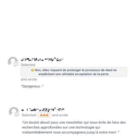
(6)
🟨
⬜️⬜️⬜️⬜️⬜️ 
🔄
 Peut-être, cela dépend de la manière dont 
chaque individu utilise et perçoit cette technologie. (2)
8 Votes